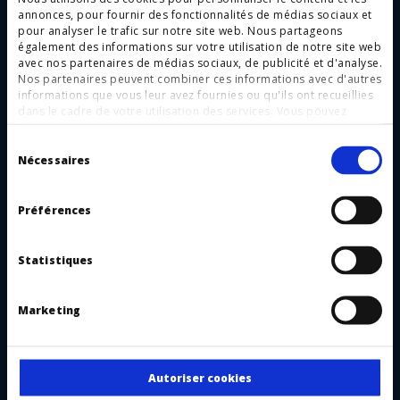
annonces, pour fournir des fonctionnalités de médias sociaux et
pour analyser le trafic sur notre site web. Nous partageons
également des informations sur votre utilisation de notre site web
avec nos partenaires de médias sociaux, de publicité et d'analyse.
Nos partenaires peuvent combiner ces informations avec d'autres
informations que vous leur avez fournies ou qu'ils ont recueillies
dans le cadre de votre utilisation des services. Vous pouvez
HSC Sécurisation dans le domaine du levage et de la
accepter l'utilisation des cookies nécessaires
ou
manutention
Sélection
confirmer votre sélection individuelle ici.
du
Nécessaires
consentement
Préférences
Statistiques
Marketing
Autoriser cookies
HST key transfer systems - protection of impact