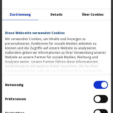
Zustimmung
Details
Über Cookies
Diese Webseite verwendet Cookies
Wir verwenden Cookies, um Inhalte und Anzeigen zu
personalisieren, Funktionen für soziale Medien anbieten zu
können und die Zugriffe auf unsere Website zu analysieren.
Außerdem geben wir Informationen zu Ihrer Verwendung unserer
Website an unsere Partner für soziale Medien, Werbung und
Analysen weiter. Unsere Partner führen diese Informationen
möglicherweise mit weiteren Daten zusammen, die Sie ihnen
bereitgestellt haben oder die sie im Rahmen Ihrer Nutzung der
Dienste gesammelt haben. Sie können der Verwendung von
Einwilligungsauswahl
notwendigen Cookies zustimmen
oder
hier Ihre
individuelle Auswahl bestätigen
.
Notwendig
Präferenzen
Statistiken