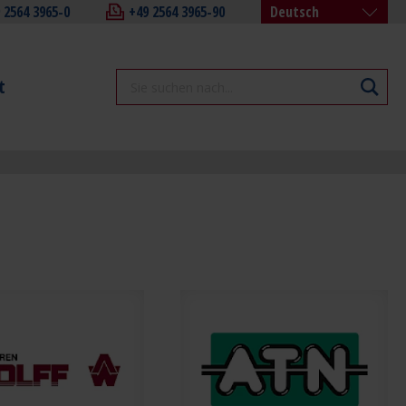
 2564 3965-0
+49 2564 3965-90
Deutsch
Deutsch
Englisch
t
Französisch
Italienisch
Chinesisch (中文)